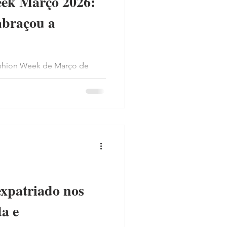
eek Março 2026:
abraçou a
Fashion Week de Março de
arcas como Matières Fécales
ura e distópica como forma
o.
expatriado nos
a e