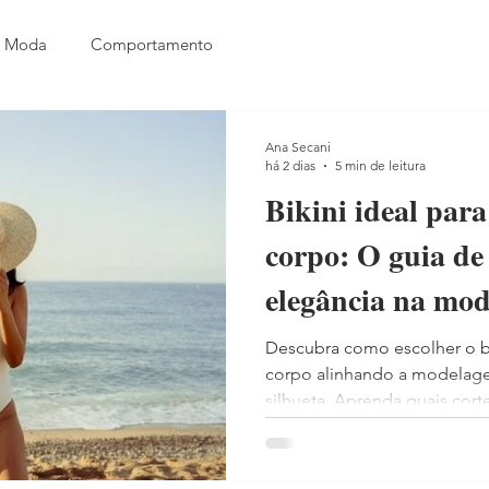
Moda
Comportamento
Ana Secani
há 2 dias
5 min de leitura
Bikini ideal para
corpo: O guia de
elegância na mod
Descubra como escolher o bi
corpo alinhando a modelag
silhueta. Aprenda quais cort
valorizam os corpos Triângulo
Retângulo, Ampulheta e Re
sofisticação.