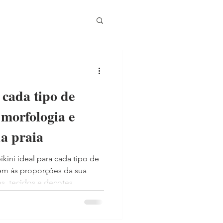
 cada tipo de
 morfologia e
a praia
kini ideal para cada tipo de
em às proporções da sua
es, tecidos e decotes
, Triângulo Invertido,
dondo com elegância e