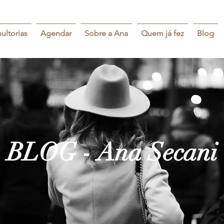
ultorias
Agendar
Sobre a Ana
Quem já fez
Blog
BLOG - Ana Secani