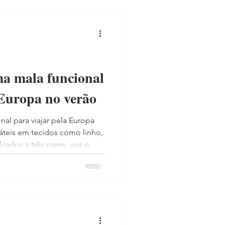
a mala funcional
 Europa no verão
al para viajar pela Europa
áteis em tecidos como linho,
alçados a três pares, use o
nomizar espaço e inclua uma
tes com ar-condicionado.