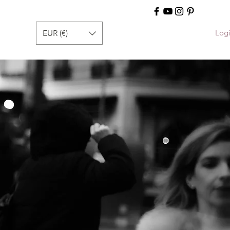
Log
EUR (€)