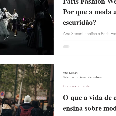
Paris Fashion W
Por que a moda 
escuridão?
Ana Secani analisa a Paris 
2026, explorando por que m
adotaram uma estética obsc
de protesto social e proteçã
Ana Secani
8 de mar.
4 min de leitura
Comportamento
O que a vida de 
ensina sobre mod