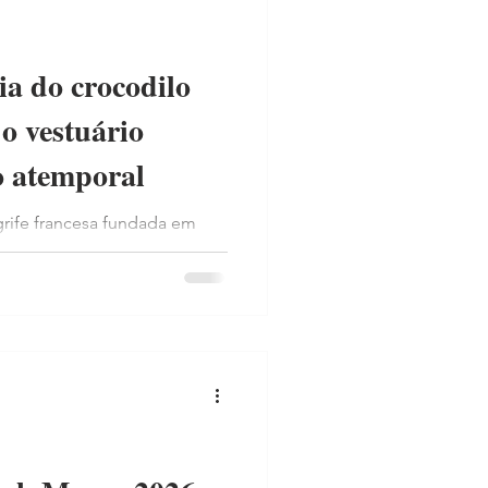
ia do crocodilo
o vestuário
o atemporal
rife francesa fundada em
te, famosa por revolucionar o
riação da camisa polo em
ndo o icónico logotipo do
e um símbolo global de
gância casual atemporal.