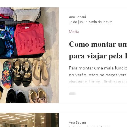
Ana Secani
18 de jun.
6 min de leitura
Moda
Como montar um
para viajar pela
Para montar uma mala funcion
no verão, escolha peças vers
viscose e Tencel, limite os c
método de enrolar para eco
peça de camada para ambien
Ana Secani