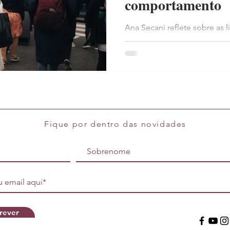
comportamento
Ana Secani reflete sobre as l
expatriado na França traz pa
comportamento, destacando
cultural e da etiqueta social.
Fique por dentro das novidades
rever