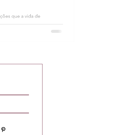
ições que a vida de
ra a moda e o
 a importância da adaptação