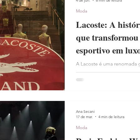
4 de jun.
6 min de leitura
Moda
Lacoste: A histór
que transformou 
esportivo em lux
A Lacoste é uma renomada g
1933 pelo tenista René Lacos
vestuário esportivo com a c
tecido petit piqué. Ostenta
crocodilo, a marca tornou-s
sofisticação, conforto e ele
Ana Secani
17 de mar.
4 min de leitura
Moda