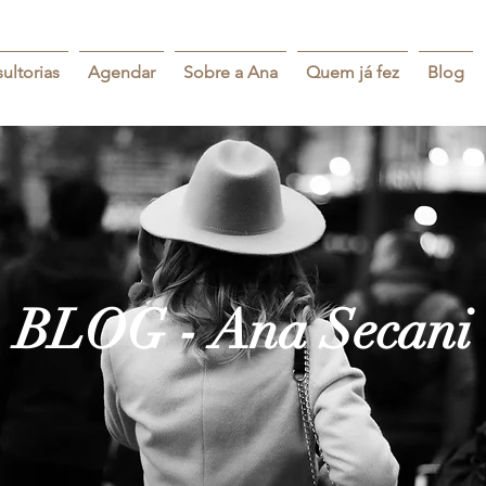
ultorias
Agendar
Sobre a Ana
Quem já fez
Blog
BLOG - Ana Secani