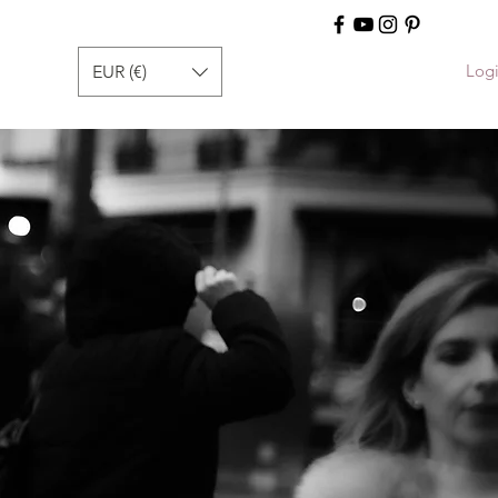
Log
EUR (€)