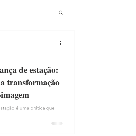
nça de estação:
 da transformação
coimagem
stação é uma prática que
às transformações de luz e
ajustar a imagem capilar e
oimagem da cliente, garantindo