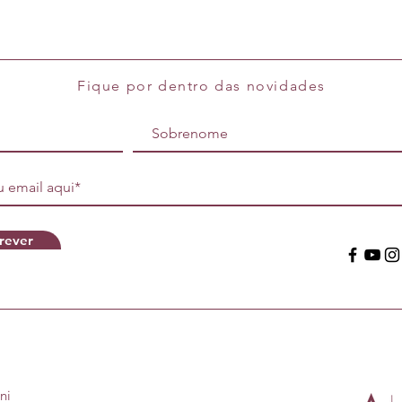
harmonia visual e autoconfia
Fique por dentro das novidades
rever
ni