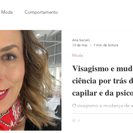
Moda
Comportamento
Ana Secani
13 de mai.
7 min de leitura
Moda
Visagismo e muda
ciência por trás
capilar e da psi
O visagismo e mudança de e
une a análise facial técnica 
clima sazonais. O objetivo é 
estética para refletir a psic