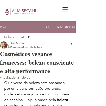
Registre-se
Post
Todos os posts
Ana Secani
Todos os posts
7 de mar.
3 min de leitura
Cosméticos veganos
Estilo de Vida
franceses: beleza consciente
Moda
e alta performance
Comportamento
Atualizado:
21 de abr.
O universo da beleza está passando 
por uma transformação profunda, 
onde a eficácia já não é o único critério 
de escolha. Hoje, a busca pela 
beleza 
consciente
 — aquela que respeita a 