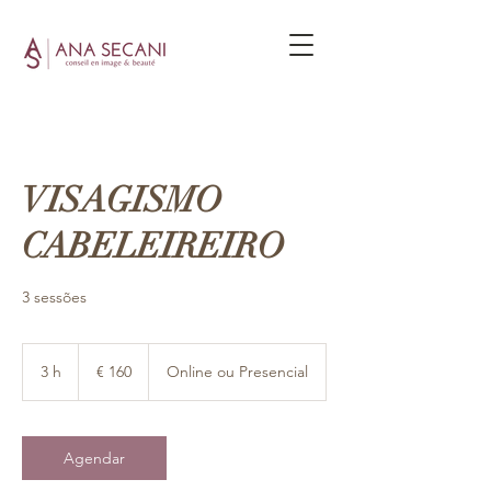
VISAGISMO
CABELEIREIRO
3 sessões
160
Euros
3 h
3
€ 160
Online ou Presencial
h
Agendar