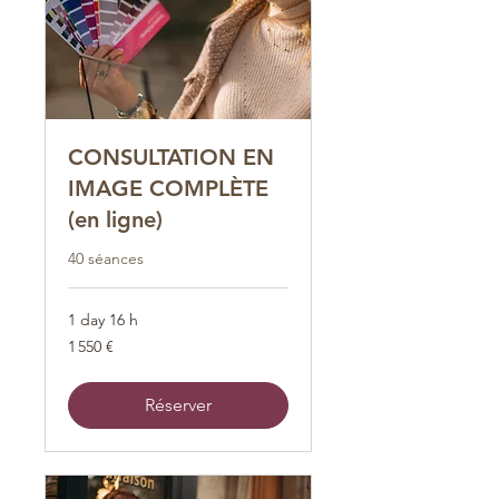
CONSULTATION EN
IMAGE COMPLÈTE
(en ligne)
40 séances
1 day 16 h
1 550
1 550 €
euros
Réserver