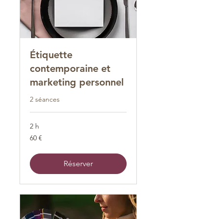
Étiquette
contemporaine et
marketing personnel
2 séances
2 h
60
60 €
euros
Réserver