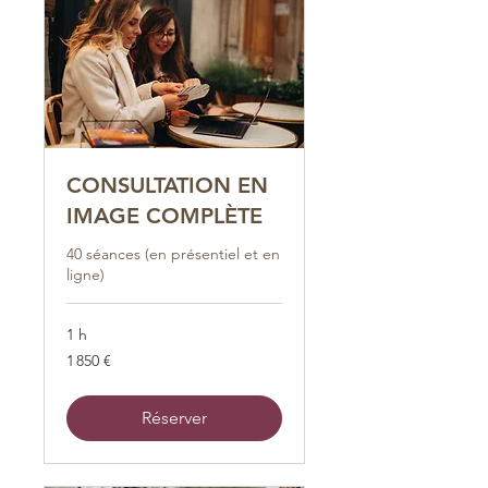
CONSULTATION EN
IMAGE COMPLÈTE
40 séances (en présentiel et en
ligne)
1 h
1 850
1 850 €
euros
Réserver