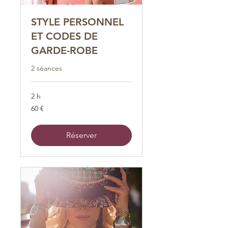
STYLE PERSONNEL
ET CODES DE
GARDE-ROBE
2 séances
2 h
60
60 €
euros
Réserver