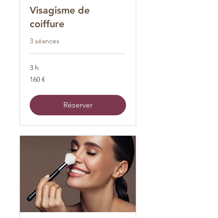
Visagisme de
coiffure
3 séances
3 h
160
160 €
euros
Réserver