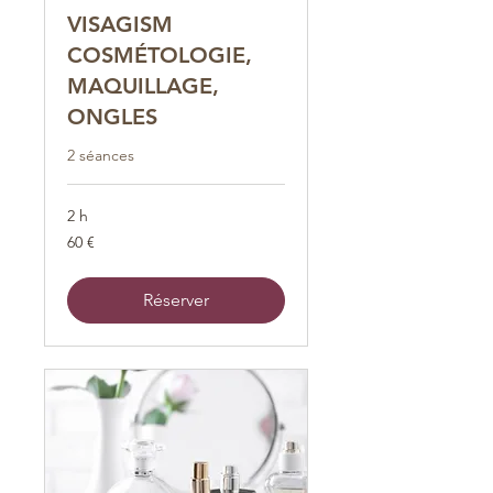
VISAGISM
COSMÉTOLOGIE,
MAQUILLAGE,
ONGLES
2 séances
2 h
60
60 €
euros
Réserver