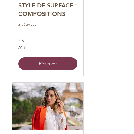
STYLE DE SURFACE :
COMPOSITIONS
2 séances
2 h
60
60 €
euros
Réserver