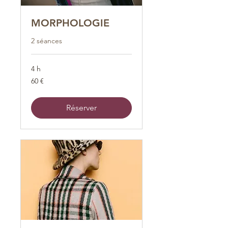
MORPHOLOGIE
2 séances
4 h
60
60 €
euros
Réserver