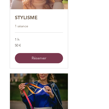
STYLISME
1 séance
1 h
50
50 €
euros
Réserver