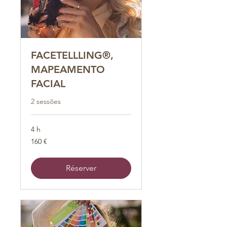
FACETELLLING®,
MAPEAMENTO
FACIAL
2 sessões
4 h
160
160 €
euros
Réserver