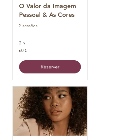
O Valor da Imagem
Pessoal & As Cores
2 sessões
2 h
60
60 €
euros
Réserver